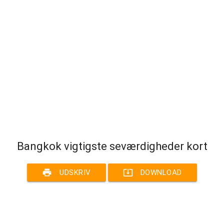
Bangkok vigtigste seværdigheder kort
print
system_update_alt
UDSKRIV
DOWNLOAD