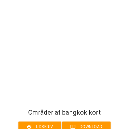
Områder af bangkok kort
print
system_update_alt
UDSKRIV
DOWNLOAD