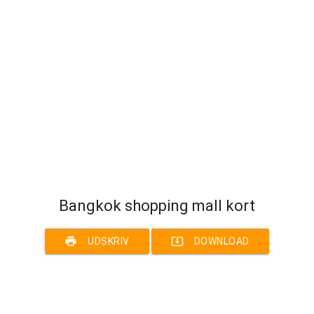
Bangkok shopping mall kort
print
system_update_alt
UDSKRIV
DOWNLOAD